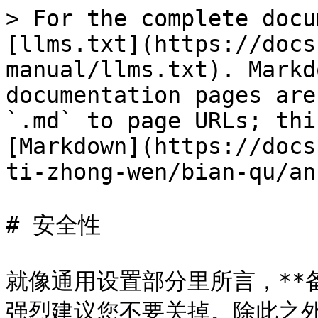
> For the complete docu
[llms.txt](https://docs
manual/llms.txt). Markd
documentation pages are
`.md` to page URLs; thi
[Markdown](https://docs
ti-zhong-wen/bian-qu/an
# 安全性

就像通用设置部分里所言，**
强烈建议您不要关掉。除此之外