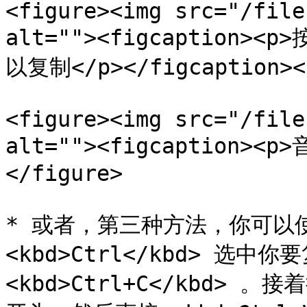
<figure><img src="/file
alt=""><figcaption>
以复制</p></figcaption></
<figure><img src="/file
alt=""><figcaption><p
</figure>

* 或者，第三种方法，你可以
<kbd>Ctrl</kbd> 选中
<kbd>Ctrl+C</kbd>