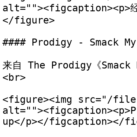
alt=""><figcaption><p
</figure>

#### Prodigy - Smack My
来自 The Prodigy《Smac
<br>

<figure><img src="/file
alt=""><figcaption><p>P
up</p></figcaption></fi