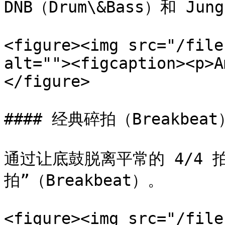
DNB（Drum\&Bass）和 J
<figure><img src="/file
alt=""><figcaption><p>A
</figure>

#### 经典碎拍（Breakbeat）
通过让底鼓脱离平常的 4/4 
拍”（Breakbeat）。

<figure><img src="/file