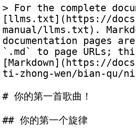
> For the complete docu
[llms.txt](https://docs
manual/llms.txt). Markd
documentation pages are
`.md` to page URLs; thi
[Markdown](https://docs
ti-zhong-wen/bian-qu/ni
# 你的第一首歌曲！

## 你的第一个旋律
