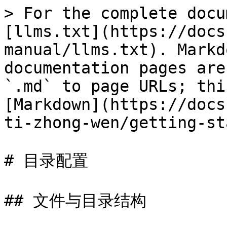
> For the complete docu
[llms.txt](https://docs
manual/llms.txt). Markd
documentation pages are
`.md` to page URLs; thi
[Markdown](https://docs
ti-zhong-wen/getting-st
# 目录配置

## 文件与目录结构
