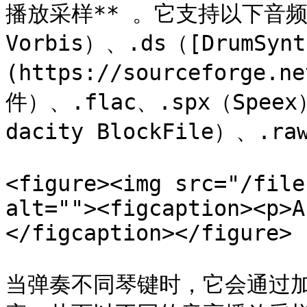
播放采样** 。它支持以下音频格式
Vorbis）、.ds（[DrumSynt
(https://sourceforge.n
件）、.flac、.spx（Speex
dacity BlockFile）、.raw
<figure><img src="/file
alt=""><figcaption><p>A
</figcaption></figure>

当弹奏不同琴键时，它会通过